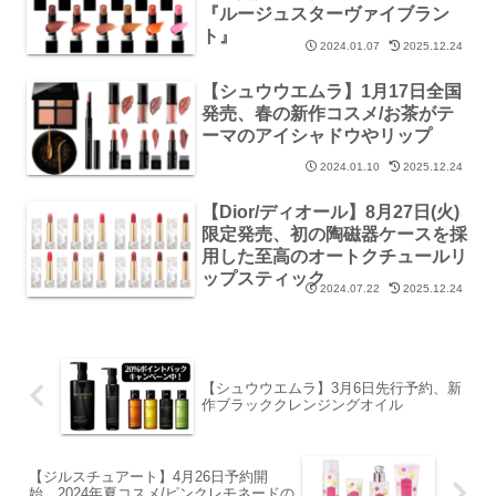
『ルージュスターヴァイブラン
ト』
2024.01.07
2025.12.24
【シュウウエムラ】1月17日全国
発売、春の新作コスメ/お茶がテ
ーマのアイシャドウやリップ
2024.01.10
2025.12.24
【Dior/ディオール】8月27日(火)
限定発売、初の陶磁器ケースを採
用した至高のオートクチュールリ
ップスティック
2024.07.22
2025.12.24
【シュウウエムラ】3月6日先行予約、新
作ブラッククレンジングオイル
【ジルスチュアート】4月26日予約開
始、2024年夏コスメ/ピンクレモネードの