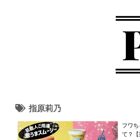
指原莉乃
フワち
て？【