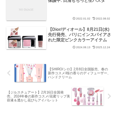
保護中: 日清もちっと生パスタ
2022.01.02
2022.08.02
【Dior/ディオール】8月21日(水)
先行発売、パリにインスパイアさ
れた限定ピンクカラーアイテム
2024.08.13
2025.12.24
【SHIRO/シロ】2月8日全国販売、春の
新作コスメ/桜の香りのディフューザー、
ハンドクリーム
【ジルスチュアート】2月16日全国発
売、2024年春の新作コスメ/花蜜リップ美
容液＆透かし花びらアイパレット