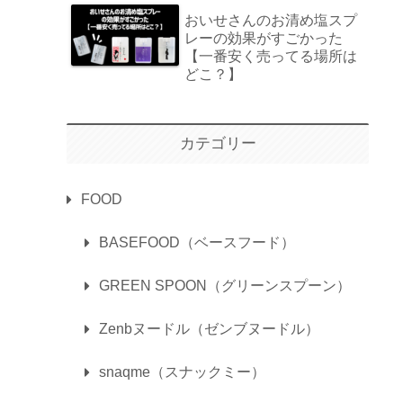
おいせさんのお清め塩スプ
レーの効果がすごかった
【一番安く売ってる場所は
どこ？】
カテゴリー
FOOD
BASEFOOD（ベースフード）
GREEN SPOON（グリーンスプーン）
Zenbヌードル（ゼンブヌードル）
snaqme（スナックミー）