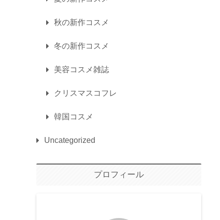
秋の新作コスメ
冬の新作コスメ
美容コスメ雑誌
クリスマスコフレ
韓国コスメ
Uncategorized
プロフィール