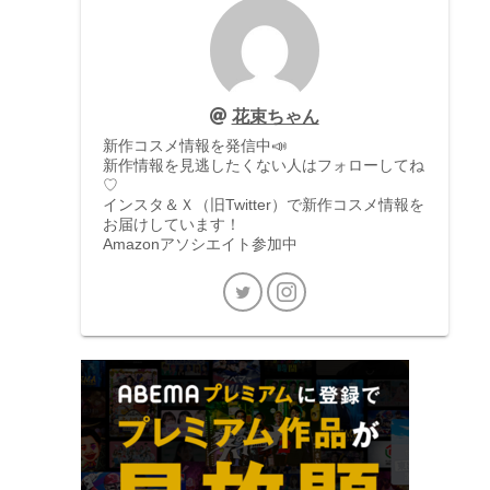
花束ちゃん
新作コスメ情報を発信中📣
新作情報を見逃したくない人はフォローしてね
♡
インスタ＆Ｘ（旧Twitter）で新作コスメ情報を
お届けしています！
Amazonアソシエイト参加中