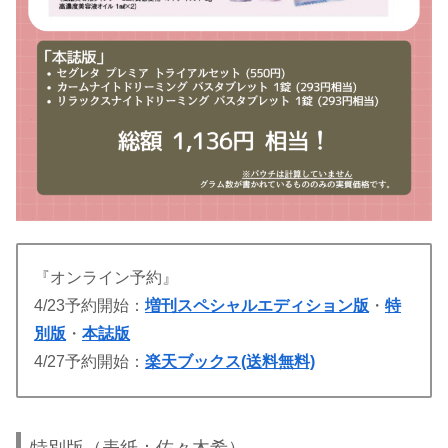
『オンライン予約』
4/23予約開始：
増刊スペシャルエディション版
・
特
別版
・
本誌版
4/27予約開始：
楽天ブックス(送料無料)
特別版（表紙：佐々木希）