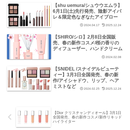
【shu uemura/シュウウエムラ】
6月1日(土)先行発売、陰影アイパ
レ＆限定色なぎなたアイブロー
2024.04.17
2025.12.24
【SHIRO/シロ】2月8日全国販
売、春の新作コスメ/桜の香りの
ディフューザー、ハンドクリーム
2024.02.08
【SNIDEL /スナイデルビューテ
ィー】3月3日全国発売、春の新
作/アイシャドウ、リップ、ヘア
ミストなど
2024.02.25
2025.12.24
【Dior クリスチャンディオール】3月1日
全国発売、春の新作コスメ/新作リキッド
ハイライター