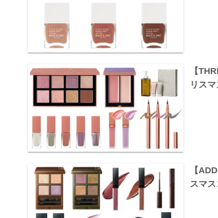
【TH
リスマ
【ADD
スマス