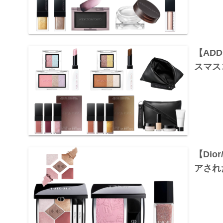
【ADD
スマスコ
【Di
アされ