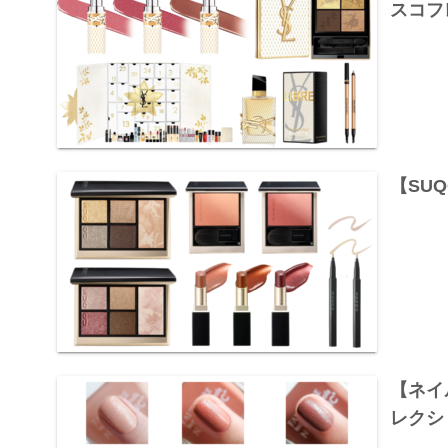
スコフ
【SU
【ネイ
レクシ