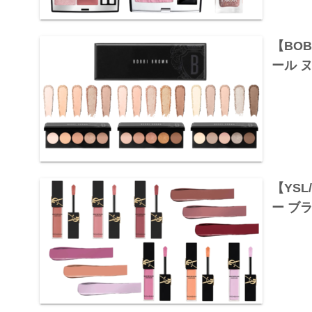
【BO
ール 
【YS
ー ブ