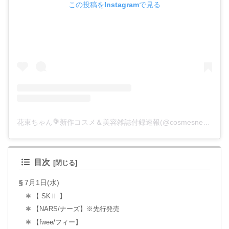
この投稿をInstagramで見る
花束ちゃん💐新作コスメ＆美容雑誌付録速報(@cosmesnews)がシェアした投稿
目次
7月1日(水)
【 SKⅡ 】
【NARS/ナーズ】※先行発売
【fwee/フィー】