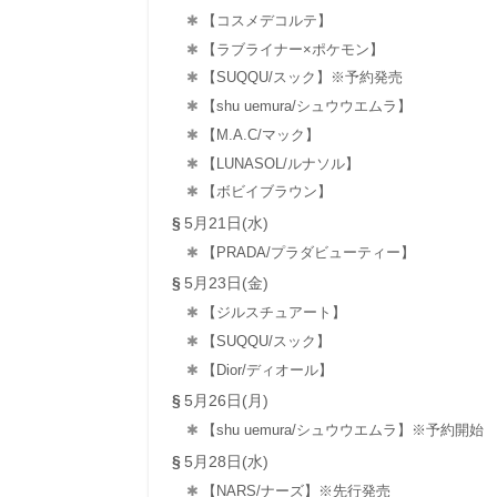
【コスメデコルテ】
【ラブライナー×ポケモン】
【SUQQU/スック】※予約発売
【shu uemura/シュウウエムラ】
【M.A.C/マック】
【LUNASOL/ルナソル】
【ボビイブラウン】
5月21日(水)
【PRADA/プラダビューティー】
5月23日(金)
【ジルスチュアート】
【SUQQU/スック】
【Dior/ディオール】
5月26日(月)
【shu uemura/シュウウエムラ】※予約開始
5月28日(水)
【NARS/ナーズ】※先行発売