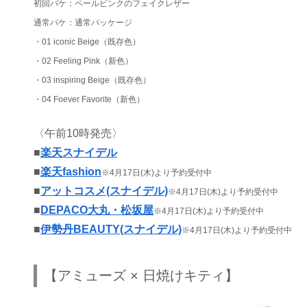
初回パケ：ペールピンクのフェイクレザー
通常パケ：通常パッケージ
・01 iconic Beige（既存色）
・02 Feeling Pink（新色）
・03 inspiring Beige（既存色）
・04 Foever Favorite（新色）
〈午前10時発売〉
■
楽天スナイデル
■
楽天fashion
※4月17日(木)より予約受付中
■
アットコスメ(スナイデル)
※4月17日(木)より予約受付中
■
DEPACO大丸・松坂屋
※4月17日(木)より予約受付中
■
伊勢丹BEAUTY(スナイデル)
※4月17日(木)より予約受付中
【アミューズ × 日焼けキティ】