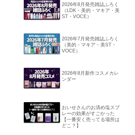
2026年8月発売雑誌ふろく
（LDK・美的・マキア・美
ST・VOCE）
2026年7月発売雑誌ふろく
（美的・マキア・美ST・
VOCE）
2026年8月新作コスメカレ
ンダー
おいせさんのお清め塩スプ
レーの効果がすごかった
【一番安く売ってる場所は
どこ？】