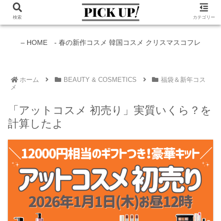
検索
カテゴリー
新作コスメ情報発信中！
– HOME -
春の新作コスメ
韓国コスメ
クリスマスコフレ
ホーム
BEAUTY & COSMETICS
福袋＆新年コス
メ
「アットコスメ 初売り」実質いくら？を
計算したよ